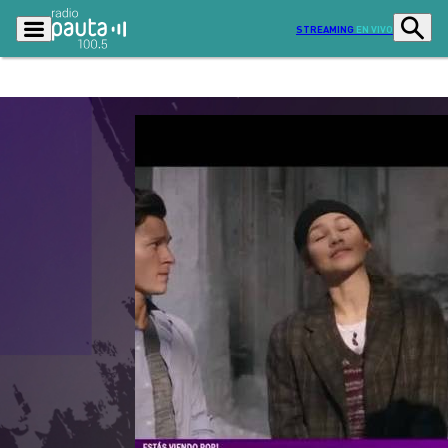
STREAMING
EN VIVO
Podcasts
Programas
Lo Último
Actualidad
Ciudad
Economía
Radio en vivo
Sostenibilidad
Tendencias
Deportes
Entretención y Cultura
Opinión
Dato en Pauta
Señal 2
Contenido Patrocinado