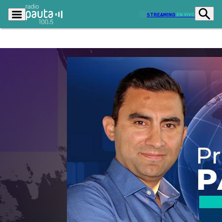
STREAMING
EN VIVO
Podcasts
Programas
Lo Último
Actualidad
Ciudad
Economía
Radio en vivo
Sostenibilidad
Tendencias
Deportes
Entretención y Cultura
Opinión
Dato en Pauta
Señal 2
Contenido Patrocinado