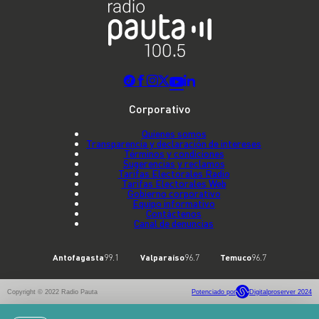
Corporativo
Quienes somos
Transparencia y declaración de intereses
Términos y condiciones
Sugerencias y reclamos
Tarifas Electorales Radio
Tarifas Electorales Web
Gobierno corporativo
Equipo informativo
Contáctenos
Canal de denuncias
Antofagasta
99.1
Valparaíso
96.7
Temuco
96.7
Copyright © 2022 Radio Pauta
Potenciado por
Digitalproserver 2024