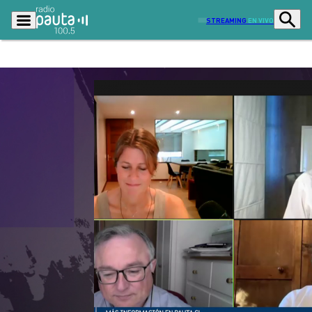
STREAMING
EN VIVO
Podcasts
Programas
Lo Último
Actualidad
Ciudad
Economía
Radio en vivo
Sostenibilidad
Tendencias
Deportes
Entretención y Cultura
Opinión
Dato en Pauta
Señal 2
Contenido Patrocinado