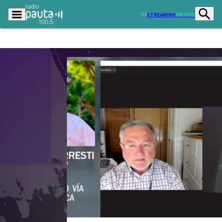
STREAMING
EN VIVO
Podcasts
Programas
Lo Último
Actualidad
Ciudad
Economía
Radio en vivo
Sostenibilidad
Tendencias
Deportes
Entretención y Cultura
Opinión
Dato en Pauta
Señal 2
Contenido Patrocinado