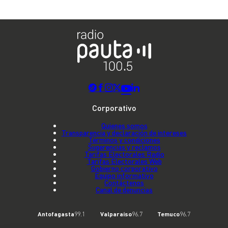
Corporativo
Quienes somos
Transparencia y declaración de intereses
Términos y condiciones
Sugerencias y reclamos
Tarifas Electorales Radio
Tarifas Electorales Web
Gobierno corporativo
Equipo informativo
Contáctenos
Canal de denuncias
Antofagasta
99.1
Valparaíso
96.7
Temuco
96.7