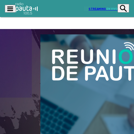
STREAMING
EN VIVO
Podcasts
Programas
Lo Último
Actualidad
Ciudad
Economía
Radio en vivo
Sostenibilidad
Tendencias
Deportes
Entretención y Cultura
Opinión
Dato en Pauta
Señal 2
Contenido Patrocinado