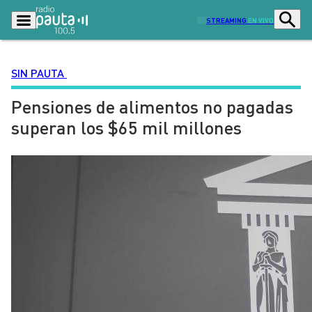
STREAMING
EN VIVO
SIN PAUTA
Pensiones de alimentos no pagadas
Podcasts
Programas
superan los $65 mil millones
Lo Último
Actualidad
Ciudad
Economía
Radio en vivo
Sostenibilidad
Tendencias
Deportes
Entretención y Cultura
Opinión
Dato en Pauta
Señal 2
Contenido Patrocinado