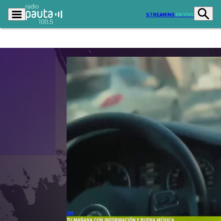
STREAMING
EN VIVO
Podcasts
Programas
Lo Último
Actualidad
Ciudad
Economía
Radio en vivo
Sostenibilidad
Tendencias
Deportes
Entretención y Cultura
Opinión
Dato en Pauta
Señal 2
Contenido Patrocinado