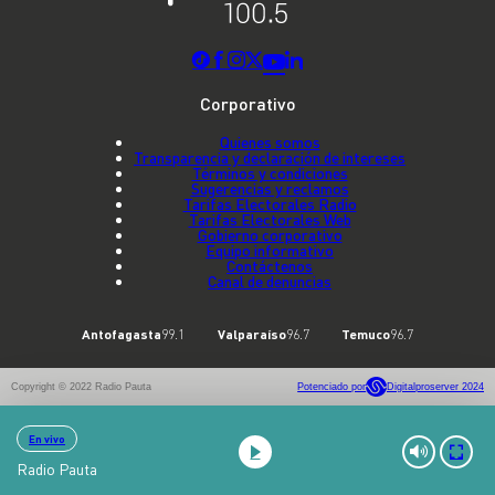
Corporativo
Quienes somos
Transparencia y declaración de intereses
Términos y condiciones
Sugerencias y reclamos
Tarifas Electorales Radio
Tarifas Electorales Web
Gobierno corporativo
Equipo informativo
Contáctenos
Canal de denuncias
Antofagasta
99.1
Valparaíso
96.7
Temuco
96.7
Copyright © 2022 Radio Pauta
Potenciado por
Digitalproserver 2024
En vivo
Radio Pauta