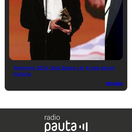
Grammys 2026: Bad Bunny y el K-pop hacen
historia
VER MÁS