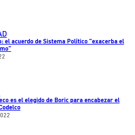
AD
o: el acuerdo de Sistema Político "exacerba el
smo"
22
A
o es el elegido de Boric para encabezar el
 Codelco
2022