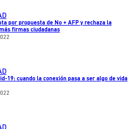
AD
ta por propuesta de No + AFP y rechaza la
n más firmas ciudadanas
2022
AD
vid-19: cuando la conexión pasa a ser algo de vida
2022
AD