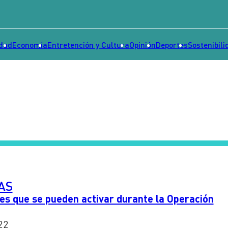
idad
Economía
Entretención y Cultura
Opinión
Deportes
Sostenibili
AS
es que se pueden activar durante la Operación
22