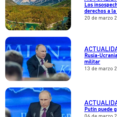
Los insospech
derechos a la
20 de marzo 
ACTUALID
Rusia-Ucrania
militar
13 de marzo 
ACTUALID
Putin puede g
06 de marzo 