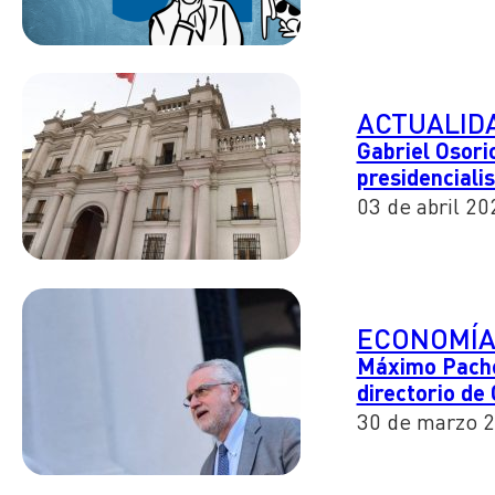
ACTUALID
Gabriel Osori
presidenciali
03 de abril 20
ECONOMÍ
Máximo Pachec
directorio de
30 de marzo 