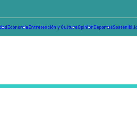
idad
Economía
Entretención y Cultura
Opinión
Deportes
Sostenibili