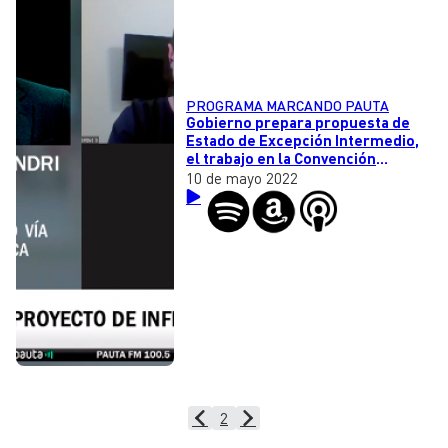
PROGRAMA MARCANDO PAUTA
Gobierno prepara propuesta de
Estado de Excepción Intermedio,
el trabajo en la Convención
Constitucional y la inasistencia de
10 de mayo 2022
la reina Isabel II a la apertura del
parlamento
2