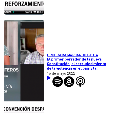
PROGRAMA MARCANDO PAUTA
El primer borrador de la nueva
Constitución, el recrudecimiento
de la violencia en el país y la
valoración del rol docente
16 de mayo 2022