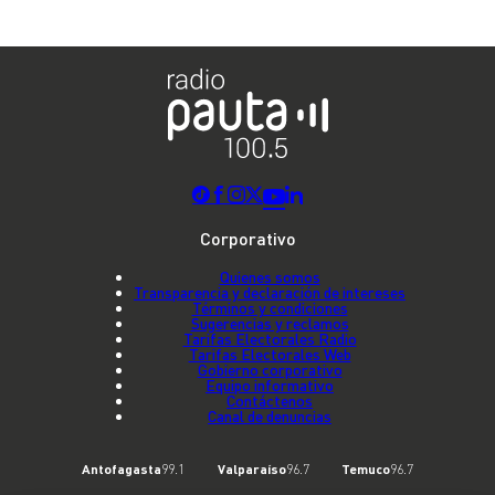
Corporativo
Quienes somos
Transparencia y declaración de intereses
Términos y condiciones
Sugerencias y reclamos
Tarifas Electorales Radio
Tarifas Electorales Web
Gobierno corporativo
Equipo informativo
Contáctenos
Canal de denuncias
Antofagasta
99.1
Valparaíso
96.7
Temuco
96.7