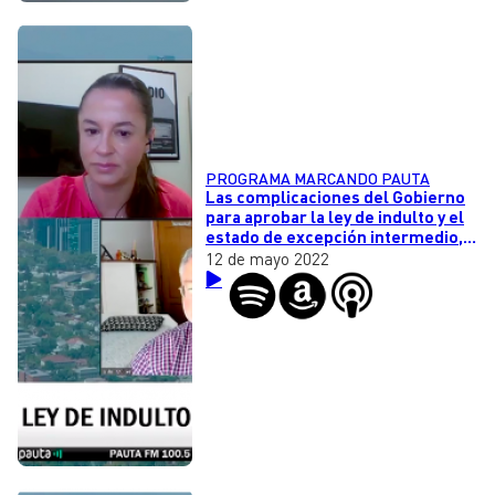
PROGRAMA MARCANDO PAUTA
Las complicaciones del Gobierno
para aprobar la ley de indulto y el
estado de excepción intermedio,
el rol de la Conadi en el conflicto
12 de mayo 2022
de la Macrozona Sur y el fin del
iPod de Apple