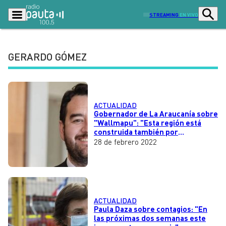
STREAMING
EN VIVO
GERARDO GÓMEZ
Podcasts
Programas
Lo Último
Actualidad
ACTUALIDAD
Ciudad
Economía
Gobernador de La Araucanía sobre
"Wallmapu": "Esta región está
construida también por
Radio en vivo
Sostenibilidad
migrantes"
28 de febrero 2022
Tendencias
Deportes
Entretención y Cultura
Opinión
Dato en Pauta
Señal 2
ACTUALIDAD
Paula Daza sobre contagios: "En
Contenido Patrocinado
las próximas dos semanas este