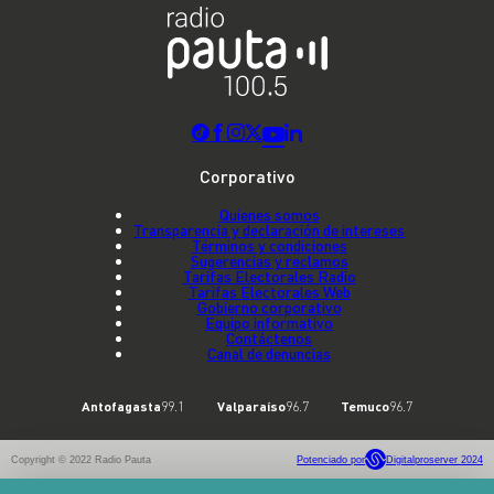
Corporativo
Quienes somos
Transparencia y declaración de intereses
Términos y condiciones
Sugerencias y reclamos
Tarifas Electorales Radio
Tarifas Electorales Web
Gobierno corporativo
Equipo informativo
Contáctenos
Canal de denuncias
Antofagasta
99.1
Valparaíso
96.7
Temuco
96.7
Copyright © 2022 Radio Pauta
Potenciado por
Digitalproserver 2024