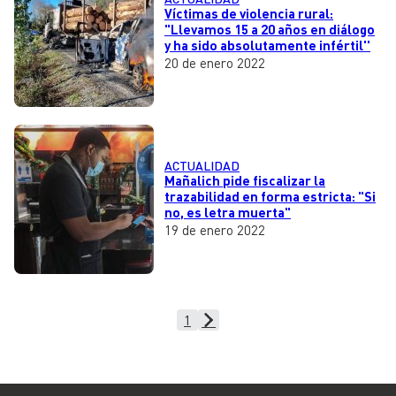
Víctimas de violencia rural:
"Llevamos 15 a 20 años en diálogo
y ha sido absolutamente infértil''
20 de enero 2022
ACTUALIDAD
Mañalich pide fiscalizar la
trazabilidad en forma estricta: "Si
no, es letra muerta"
19 de enero 2022
1