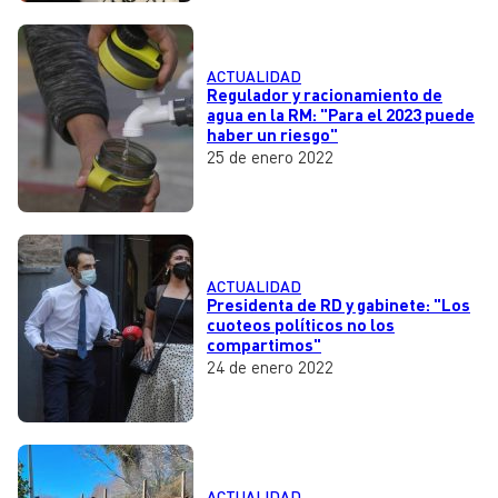
ACTUALIDAD
Regulador y racionamiento de
agua en la RM: "Para el 2023 puede
haber un riesgo"
25 de enero 2022
ACTUALIDAD
Presidenta de RD y gabinete: "Los
cuoteos políticos no los
compartimos"
24 de enero 2022
ACTUALIDAD