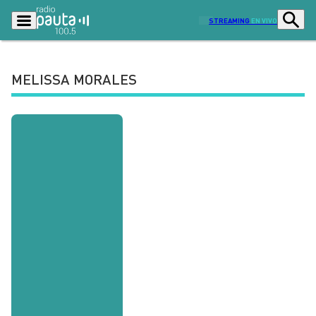
STREAMING
EN VIVO
MELISSA MORALES
Podcasts
Programas
Lo Último
Actualidad
Ciudad
Economía
Radio en vivo
Sostenibilidad
Tendencias
Deportes
Entretención y Cultura
Opinión
Dato en Pauta
Señal 2
Contenido Patrocinado