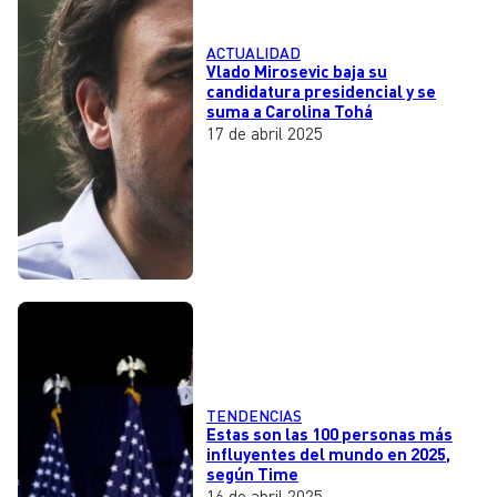
ACTUALIDAD
Vlado Mirosevic baja su
candidatura presidencial y se
suma a Carolina Tohá
17 de abril 2025
TENDENCIAS
Estas son las 100 personas más
influyentes del mundo en 2025,
según Time
16 de abril 2025