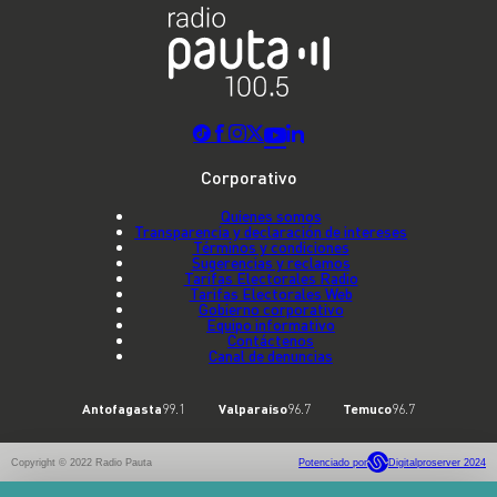
Corporativo
Quienes somos
Transparencia y declaración de intereses
Términos y condiciones
Sugerencias y reclamos
Tarifas Electorales Radio
Tarifas Electorales Web
Gobierno corporativo
Equipo informativo
Contáctenos
Canal de denuncias
Antofagasta
99.1
Valparaíso
96.7
Temuco
96.7
Copyright © 2022 Radio Pauta
Potenciado por
Digitalproserver 2024