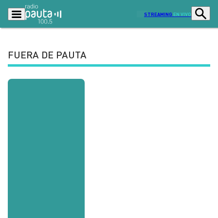
STREAMING
EN VIVO
FUERA DE PAUTA
Podcasts
Programas
Lo Último
Actualidad
Ciudad
Economía
Radio en vivo
Sostenibilidad
Tendencias
Deportes
Entretención y Cultura
Opinión
Dato en Pauta
Señal 2
Contenido Patrocinado