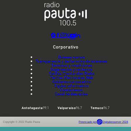
Corporativo
Quienes somos
Transparencia y declaración de intereses
Términos y condiciones
Sugerencias y reclamos
Tarifas Electorales Radio
Tarifas Electorales Web
Gobierno corporativo
Equipo informativo
Contáctenos
Canal de denuncias
Antofagasta
99.1
Valparaíso
96.7
Temuco
96.7
Copyright © 2022 Radio Pauta
Potenciado por
Digitalproserver 2024