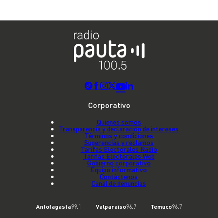
Corporativo
Quienes somos
Transparencia y declaración de intereses
Términos y condiciones
Sugerencias y reclamos
Tarifas Electorales Radio
Tarifas Electorales Web
Gobierno corporativo
Equipo informativo
Contáctenos
Canal de denuncias
Antofagasta
99.1
Valparaíso
96.7
Temuco
96.7