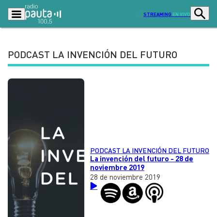
STREAMING
EN VIVO
PODCAST LA INVENCIÓN DEL FUTURO
Podcasts
Programas
Lo Último
Actualidad
Ciudad
Economía
Radio en vivo
Sostenibilidad
Tendencias
Deportes
PODCAST LA INVENCIÓN DEL FUTURO
La invención del futuro - 28 de
Entretención y Cultura
Opinión
noviembre 2019
28 de noviembre 2019
Dato en Pauta
Señal 2
Contenido Patrocinado