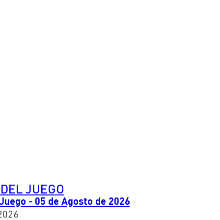
 DEL JUEGO
 Juego - 05 de Agosto de 2026
2026