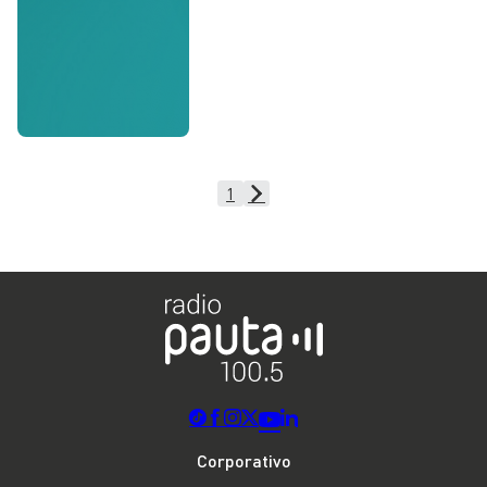
1
Corporativo