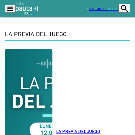
STREAMING
EN VIVO
LA PREVIA DEL JUEGO
Podcasts
Programas
Lo Último
Actualidad
Ciudad
Economía
Radio en vivo
Sostenibilidad
Tendencias
Deportes
Entretención y Cultura
Opinión
Dato en Pauta
Señal 2
Contenido Patrocinado
LA PREVIA DEL JUEGO