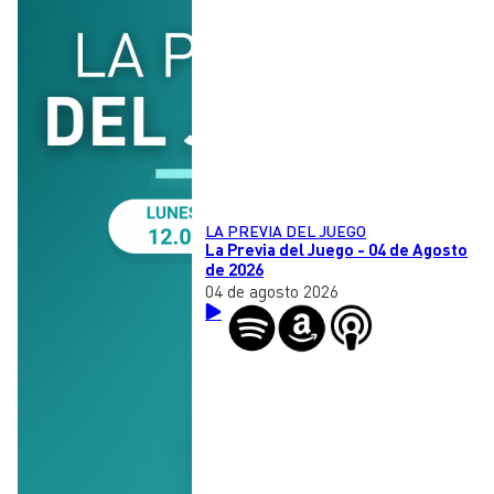
LA PREVIA DEL JUEGO
La Previa del Juego - 04 de Agosto
de 2026
04 de agosto 2026