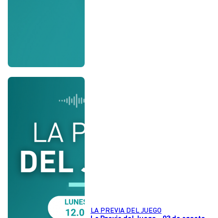
LA PREVIA DEL JUEGO
La Previa del Juego - 03 de agosto