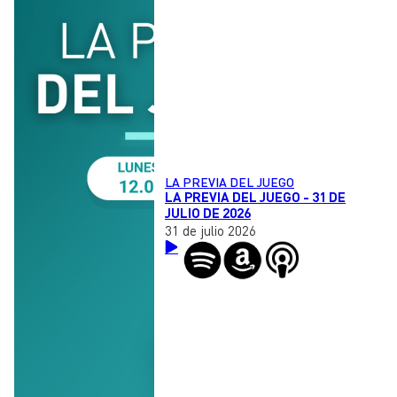
LA PREVIA DEL JUEGO
LA PREVIA DEL JUEGO - 31 DE
JULIO DE 2026
31 de julio 2026