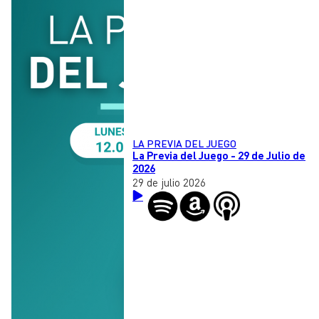
LA PREVIA DEL JUEGO
La Previa del Juego - 29 de Julio de
2026
29 de julio 2026