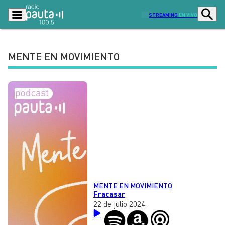
STREAMING
EN VIVO
MENTE EN MOVIMIENTO
Podcasts
Programas
Lo Último
Actualidad
Ciudad
Economía
Radio en vivo
Sostenibilidad
Tendencias
Deportes
Entretención y Cultura
Opinión
MENTE EN MOVIMIENTO
Dato en Pauta
Señal 2
Fracasar
22 de julio 2024
Contenido Patrocinado