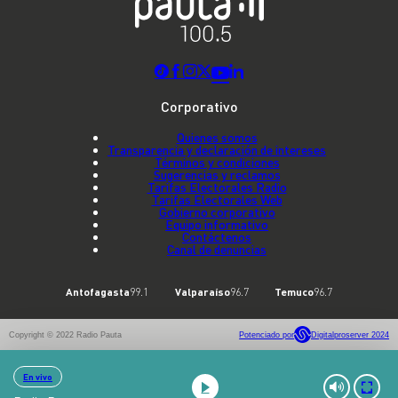
Corporativo
Quienes somos
Transparencia y declaración de intereses
Términos y condiciones
Sugerencias y reclamos
Tarifas Electorales Radio
Tarifas Electorales Web
Gobierno corporativo
Equipo informativo
Contáctenos
Canal de denuncias
Antofagasta
99.1
Valparaíso
96.7
Temuco
96.7
Copyright © 2022 Radio Pauta
Potenciado por
Digitalproserver 2024
En vivo