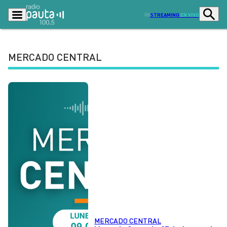
STREAMING
EN VIVO
MERCADO CENTRAL
Podcasts
Programas
Lo Último
Actualidad
Ciudad
Economía
Radio en vivo
Sostenibilidad
Tendencias
Deportes
Entretención y Cultura
Opinión
Dato en Pauta
Señal 2
Contenido Patrocinado
MERCADO CENTRAL