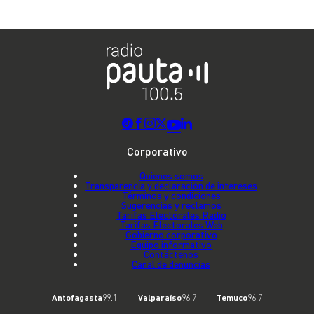
Corporativo
Quienes somos
Transparencia y declaración de intereses
Términos y condiciones
Sugerencias y reclamos
Tarifas Electorales Radio
Tarifas Electorales Web
Gobierno corporativo
Equipo informativo
Contáctenos
Canal de denuncias
Antofagasta
99.1
Valparaíso
96.7
Temuco
96.7