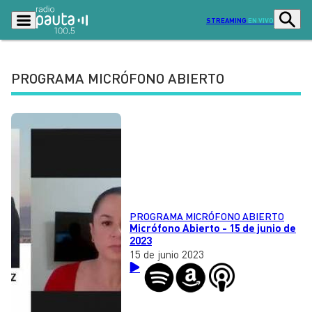
STREAMING
EN VIVO
PROGRAMA MICRÓFONO ABIERTO
Podcasts
Programas
Lo Último
Actualidad
Ciudad
Economía
Radio en vivo
Sostenibilidad
Tendencias
Deportes
PROGRAMA MICRÓFONO ABIERTO
Micrófono Abierto - 15 de junio de
Entretención y Cultura
Opinión
2023
15 de junio 2023
Dato en Pauta
Señal 2
Contenido Patrocinado