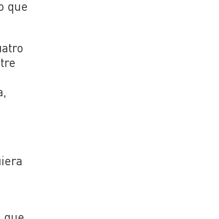
lo que
uatro
tre
a,
uiera
a que