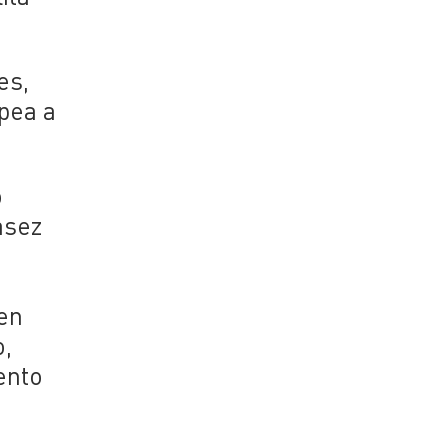
es,
pea a
o
asez
en
o,
ento