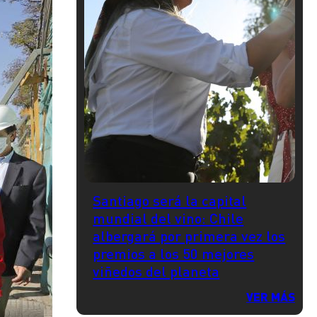
Santiago será la capital
mundial del vino: Chile
albergará por primera vez los
premios a los 50 mejores
viñedos del planeta
VER MÁS