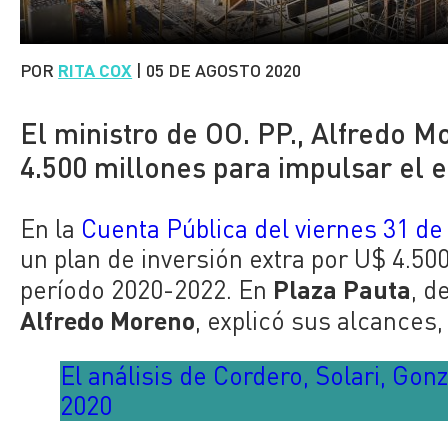
POR
RITA COX
|
05 DE AGOSTO 2020
El ministro de OO. PP., Alfredo M
4.500 millones para impulsar el e
En la
Cuenta Pública del viernes 31 de 
un plan de inversión extra por U$ 4.50
Plaza Pauta
período 2020-2022. En
, d
Alfredo Moreno
, explicó sus alcances
El análisis de Cordero, Solari, Go
2020