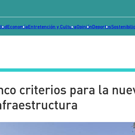
idad
Economía
Entretención y Cultura
Opinión
Deportes
Sostenibili
co criterios para la nue
nfraestructura