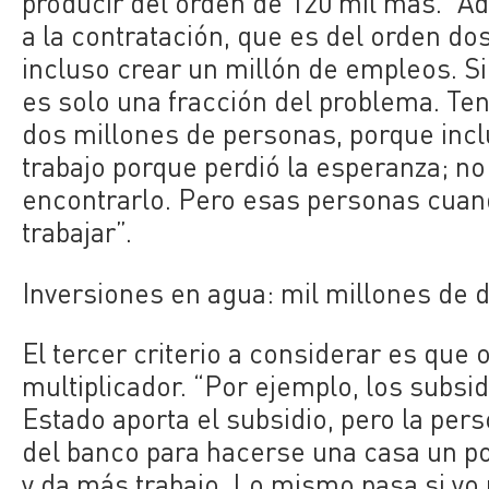
producir del orden de 120 mil más. “A
a la contratación, que es del orden do
incluso crear un millón de empleos. 
es solo una fracción del problema. T
dos millones de personas, porque inclu
trabajo porque perdió la esperanza; no
encontrarlo. Pero esas personas cuand
trabajar”.
Inversiones en agua: mil millones de 
El tercer criterio a considerar es que
multiplicador. “Por ejemplo, los subsidi
Estado aporta el subsidio, pero la per
del banco para hacerse una casa un po
y da más trabajo. Lo mismo pasa si yo 