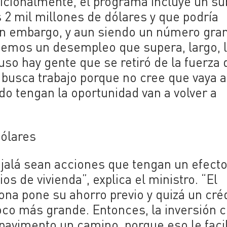
dicionalmente, el programa incluye un su
s 2 mil millones de dólares y que podría
Sin embargo, y aun siendo un número gra
enemos un desempleo que supera, largo, 
so hay gente que se retiró de la fuerza 
 busca trabajo porque no cree que vaya a
o tengan la oportunidad van a volver a
dólares
 ojalá sean acciones que tengan un efect
os de vivienda”, explica el ministro. “El
sona pone su ahorro previo y quizá un cré
co más grande. Entonces, la inversión 
pavimento un camino, porque eso le facil