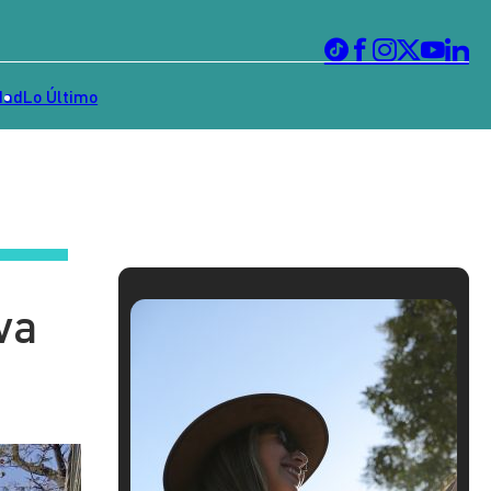
dad
Lo Último
va