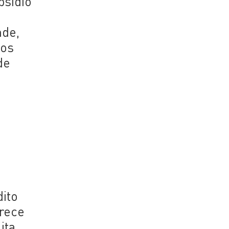
bsidio
nde,
los
de
o
dito
crece
ita