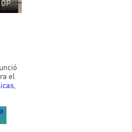
OP
unció
ra el
icas
,
ca