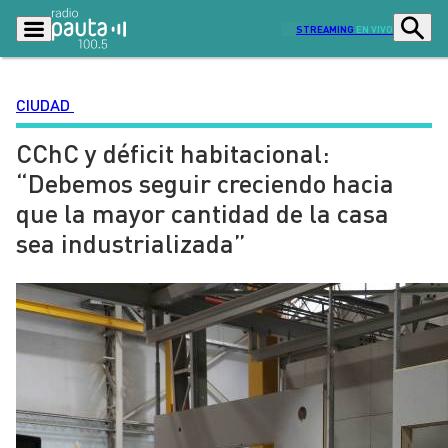
STREAMING
EN VIVO
CIUDAD
CChC y déficit habitacional:
Podcasts
Programas
“Debemos seguir creciendo hacia
Lo Último
Actualidad
que la mayor cantidad de la casa
Ciudad
Economía
sea industrializada”
Radio en vivo
Sostenibilidad
Tendencias
Deportes
Entretención y Cultura
Opinión
Dato en Pauta
Señal 2
Contenido Patrocinado