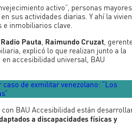
nvejecimiento activo”, personas mayore
n sus actividades diarias. Y ahí la vivie
 e inmobiliarios clave.
Radio Pauta
Raimundo Cruzat
e
,
, gerent
iaria, explicó lo que realizan junto a la
 en accesibilidad universal, BAU
r caso de exmilitar venezolano: “Los
as”
to con BAU Accesibilidad están desarroll
daptados a discapacidades físicas y