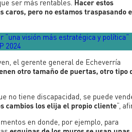
Hacer estos
que ser más rentables.
 caros, pero no estamos traspasando 
r “una visión más estratégica y política”
OP 2024
en, el gerente general de Echeverría
ienen otro tamaño de puertas, otro tipo 
que no tiene discapacidad, se puede vend
 cambios los elija el propio cliente
“, af
amentos en donde, por ejemplo, para
esquinas de los muros se usan unas
las