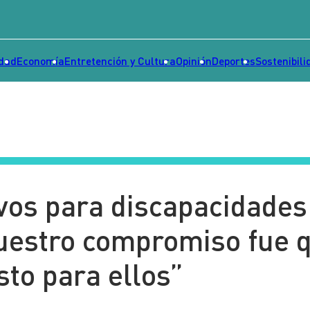
idad
Economía
Entretención y Cultura
Opinión
Deportes
Sostenibili
vos para discapacidades
“Nuestro compromiso fue 
sto para ellos”