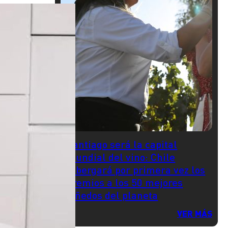
Santiago será la capital
mundial del vino: Chile
albergará por primera vez los
premios a los 50 mejores
viñedos del planeta
VER MÁS