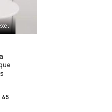
xel
da
 que
es
á 65