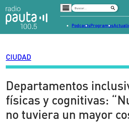
Podcasts
Programas
Actual
Home
Radio en vivo
CIUDAD
Streaming
Señal 2
Tendencias
Departamentos inclusi
Dato en Pauta
físicas y cognitivas: 
Contenido Patrocinado
no tuviera un mayor co