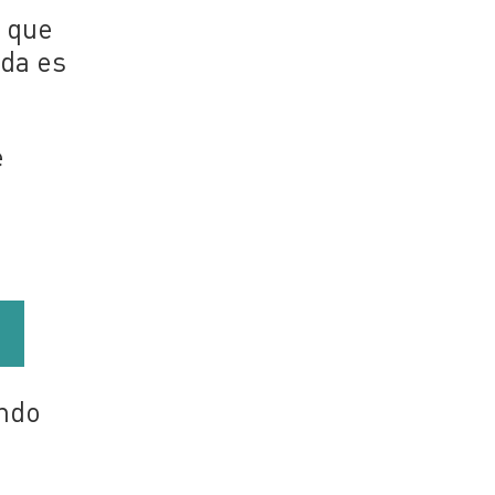
s que
nda es
e
ando