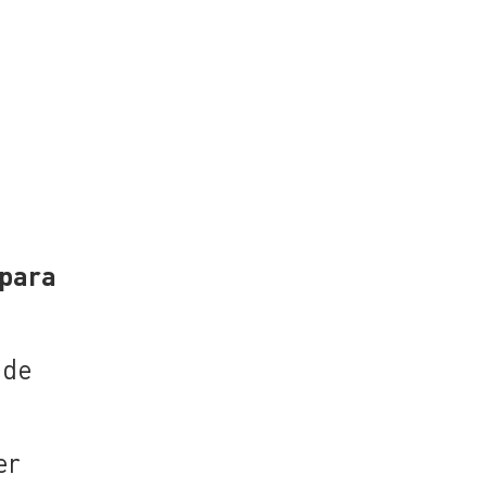
 para
 de
er