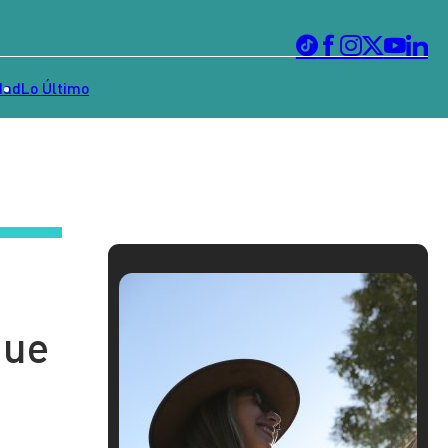
dad
Lo Último
que