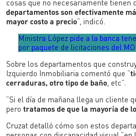
cosas que no necesariamente tienen 
departamentos son efectivamente más
mayor costo a precio
“, indicó.
Ministra López pide a la banca tene
por paquete de licitaciones del M
Sobre los departamentos que construy
t
Izquierdo Inmobiliaria comentó que “
cerraduras, otro tipo de baño
, etc”.
“Si el día de mañana llega un cliente 
tratamos de que la mayoría de los
pero
Cruzat detalló cómo son estos depart
personas con discapacidad visual “en 