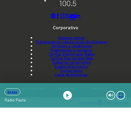
Corporativo
Quienes somos
Transparencia y declaración de intereses
Términos y condiciones
Sugerencias y reclamos
Tarifas Electorales Radio
Tarifas Electorales Web
Gobierno corporativo
Equipo informativo
Contáctenos
Canal de denuncias
Antofagasta
99.1
Valparaíso
96.7
Temuco
96.7
En vivo
Radio Pauta
Copyright © 2022 Radio Pauta
Potenciado por
Digitalproserver 2024