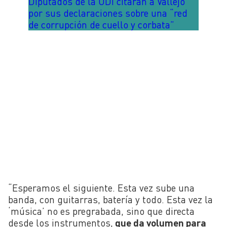
Diputados de la UDI citarán a Vallejo
por sus declaraciones sobre una “red
de corrupción de cuello y corbata”
“Esperamos el siguiente. Esta vez sube una
banda, con guitarras, batería y todo. Esta vez la
‘música’ no es
pregrabada
, sino que directa
desde los instrumentos,
que da volumen para