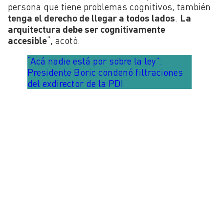
persona que tiene problemas cognitivos, también
tenga el derecho de llegar a todos lados
.
La
arquitectura debe ser cognitivamente
accesible
“, acotó.
“Acá nadie está por sobre la ley”:
Presidente Boric condenó filtraciones
del exdirector de la PDI