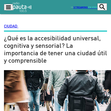
STREAMING
EN VIVO
CIUDAD
¿Qué es la accesibilidad universal,
Podcasts
Programas
cognitiva y sensorial? La
Lo Último
Actualidad
importancia de tener una ciudad útil
Ciudad
Economía
y comprensible
Radio en vivo
Sostenibilidad
Tendencias
Deportes
Entretención y Cultura
Opinión
Dato en Pauta
Señal 2
Contenido Patrocinado