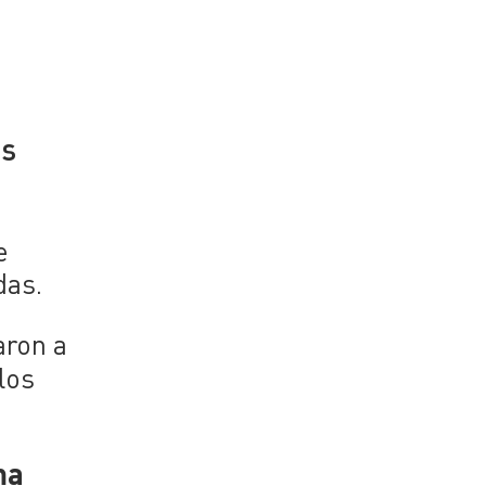
es
e
das.
aron a
los
ma