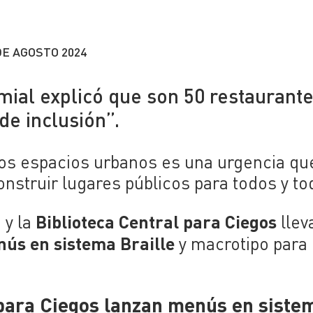
DE AGOSTO 2024
mial explicó que son 50 restaurant
 de inclusión”.
tos espacios urbanos es una urgencia qu
nstruir lugares públicos para todos y to
a
Biblioteca Central para Ciegos
y la
llev
nús en sistema
Braille
y
macrotipo
para 
l para Ciegos lanzan menús en siste