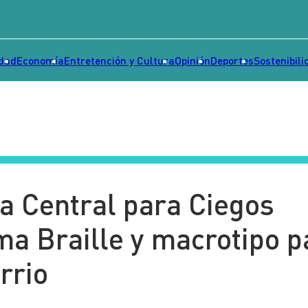
idad
Economía
Entretención y Cultura
Opinión
Deportes
Sostenibili
eca Central para Ciegos
a Braille y macrotipo p
rrio