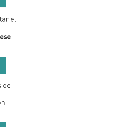
ar el
 ese
l
s de
ón