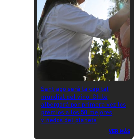
Santiago será la capital
mundial del vino: Chile
albergará por primera vez los
premios a los 50 mejores
viñedos del planeta
VER MÁS