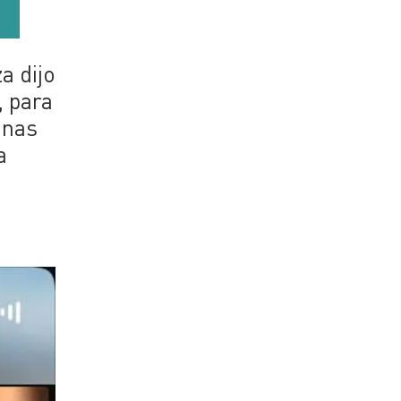
a dijo
, para
onas
a