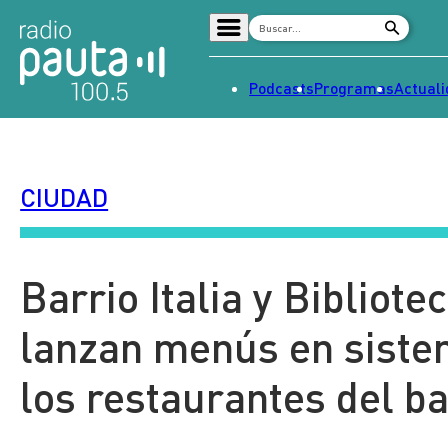
Podcasts
Programas
Actual
Home
Radio en vivo
CIUDAD
Streaming
Señal 2
Tendencias
Barrio Italia y Bibliot
Dato en Pauta
lanzan menús en sistem
Contenido Patrocinado
los restaurantes del ba