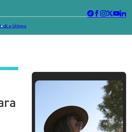
dad
Lo Último
ara