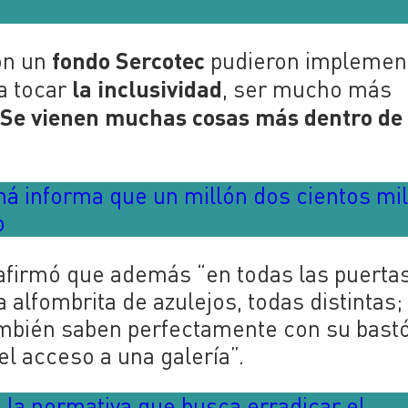
fondo Sercotec
on un
pudieron implement
la inclusividad
ra tocar
, ser mucho más
Se vienen muchas cosas más dentro de
.
há informa que un millón dos cientos mi
o
 afirmó que además “en todas las puerta
a alfombrita de azulejos, todas distintas;
ambién saben perfectamente con su bast
el acceso a una galería”.
e la normativa que busca erradicar el