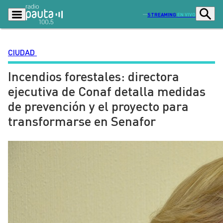
STREAMING
EN VIVO
CIUDAD
Incendios forestales: directora
Podcasts
Programas
ejecutiva de Conaf detalla medidas
Lo Último
Actualidad
de prevención y el proyecto para
Ciudad
Economía
transformarse en Senafor
Radio en vivo
Sostenibilidad
Tendencias
Deportes
Entretención y Cultura
Opinión
Dato en Pauta
Señal 2
Contenido Patrocinado