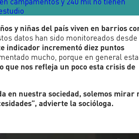
n en campamentos y 240 mil no tienen
estudio
ños y niñas del país viven en barrios co
tos datos han sido monitoreados desde 
te indicador incrementó diez puntos
umentado mucho, porque en general est
lo que nos refleja un poco esta crisis de
dida en nuestra sociedad, solemos mirar
cesidades”, advierte la socióloga.