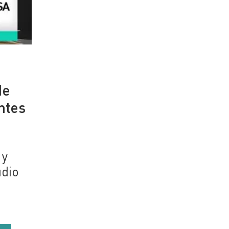
de
ntes
 y
udio