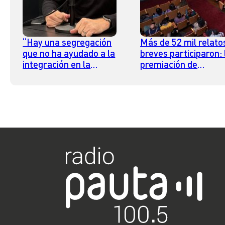
“Hay una segregación
Más de 52 mil relato
que no ha ayudado a la
breves participaron: 
integración en la
premiación de
ciudad”: Fernando
Santiago en 100
Chomali advierte
Palabras será en el
sobre el aislamiento
Teatro Nacional
en la sociedad chilena