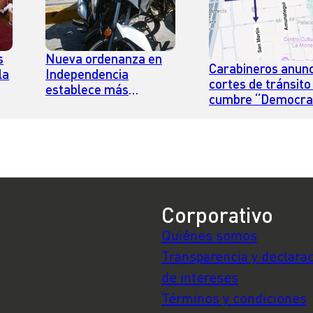
s
Nueva ordenanza en
Carabineros anunc
la
Independencia
cortes de tránsito
establece más
cumbre “Democra
exigencias para
siempre”
motociclistas y busca
evitar delitos: deberán
ir sin acompañantes
Corporativo
Quiénes somos
Transparencia y declara
de intereses
Términos y condiciones