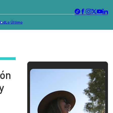
dad
Lo Último
ión
y