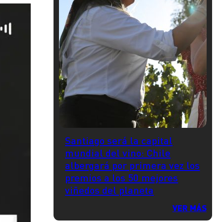
Santiago será la capital
mundial del vino: Chile
albergará por primera vez los
premios a los 50 mejores
viñedos del planeta
VER MÁS