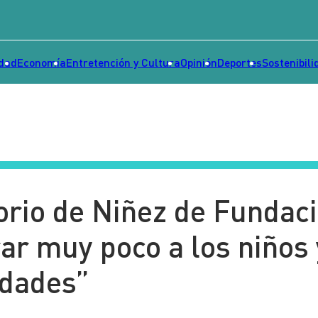
idad
Economía
Entretención y Cultura
Opinión
Deportes
Sostenibili
orio de Niñez de Fundac
r muy poco a los niños 
idades”