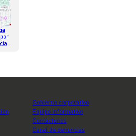
ia
 por
cia
Gobierno corporativo
ción
Equipo informativo
Contáctenos
Canal de denuncias