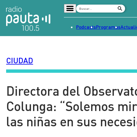
Podcasts
Programas
Actual
Home
Radio en vivo
CIUDAD
Streaming
Señal 2
Tendencias
Directora del Observat
Dato en Pauta
Colunga: “Solemos mira
Contenido Patrocinado
las niñas en sus neces