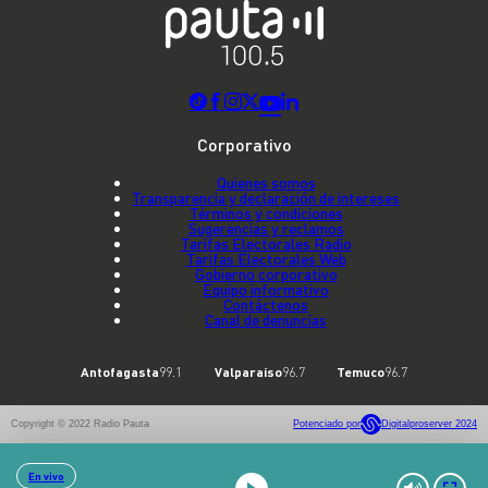
Corporativo
Quienes somos
Transparencia y declaración de intereses
Términos y condiciones
Sugerencias y reclamos
Tarifas Electorales Radio
Tarifas Electorales Web
Gobierno corporativo
Equipo informativo
Contáctenos
Canal de denuncias
Antofagasta
99.1
Valparaíso
96.7
Temuco
96.7
Copyright © 2022 Radio Pauta
Potenciado por
Digitalproserver 2024
En vivo