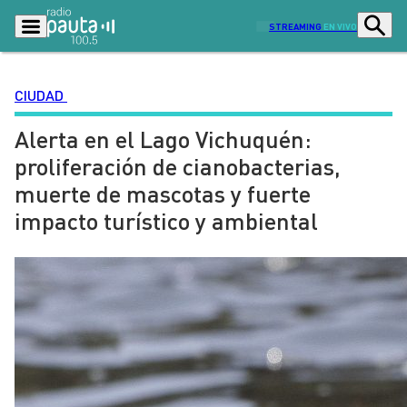
STREAMING
EN VIVO
CIUDAD
Alerta en el Lago Vichuquén:
Podcasts
Programas
proliferación de cianobacterias,
Lo Último
Actualidad
muerte de mascotas y fuerte
Ciudad
Economía
impacto turístico y ambiental
Radio en vivo
Sostenibilidad
Tendencias
Deportes
Entretención y Cultura
Opinión
Dato en Pauta
Señal 2
Contenido Patrocinado