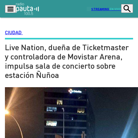
STREAMING
EN VIVO
CIUDAD
Live Nation, dueña de Ticketmaster
Podcasts
Programas
y controladora de Movistar Arena,
Lo Último
Actualidad
impulsa sala de concierto sobre
Ciudad
Economía
estación Ñuñoa
Radio en vivo
Sostenibilidad
Tendencias
Deportes
Entretención y Cultura
Opinión
Dato en Pauta
Señal 2
Contenido Patrocinado