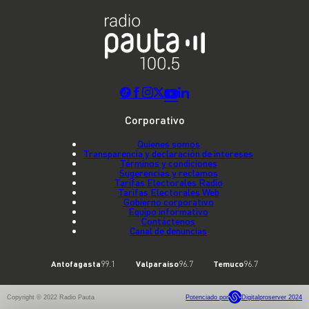
Corporativo
Quienes somos
Transparencia y declaración de intereses
Términos y condiciones
Sugerencias y reclamos
Tarifas Electorales Radio
Tarifas Electorales Web
Gobierno corporativo
Equipo informativo
Contáctenos
Canal de denuncias
Antofagasta
99.1
Valparaíso
96.7
Temuco
96.7
Copyright © 2022 Radio Pauta
Potenciado por
Digitalproserver 2024