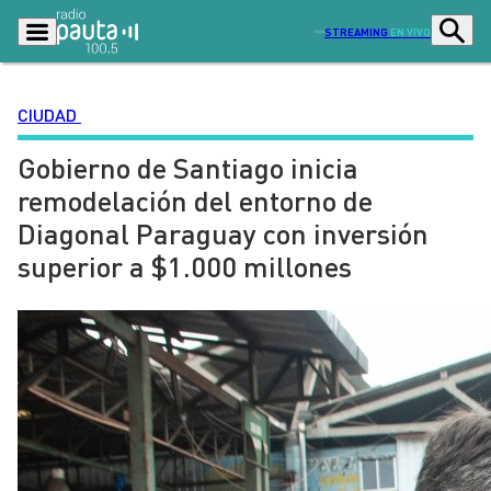
STREAMING
EN VIVO
CIUDAD
Gobierno de Santiago inicia
Podcasts
Programas
remodelación del entorno de
Lo Último
Actualidad
Diagonal Paraguay con inversión
Ciudad
Economía
superior a $1.000 millones
Radio en vivo
Sostenibilidad
Tendencias
Deportes
Entretención y Cultura
Opinión
Dato en Pauta
Señal 2
Contenido Patrocinado