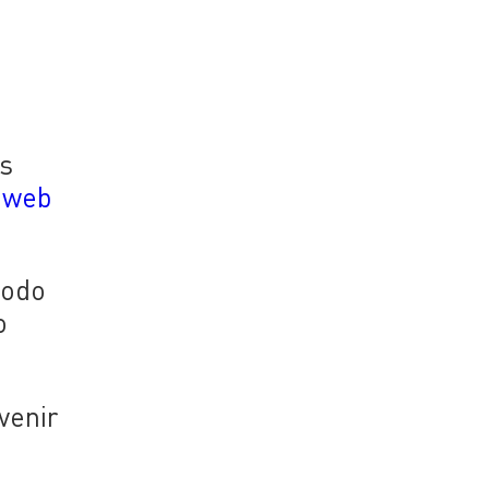
os
o web
iodo
o
venir