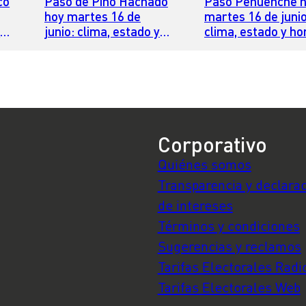
co
Paso de Pino Hachado
Paso Pehuenche 
hoy martes 16 de
martes 16 de junio
y
junio: clima, estado y
clima, estado y ho
horario para cruzar
para cruzar
Corporativo
Quiénes somos
Transparencia y declara
de intereses
Términos y condiciones
Sugerencias y reclamos
Tarifas Electorales Radi
Tarifas Electorales Web