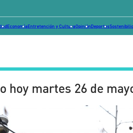
idad
Economía
Entretención y Cultura
Opinión
Deportes
Sostenibili
go hoy martes 26 de may