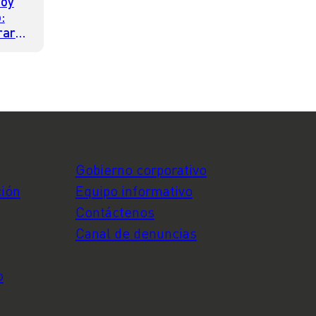
hoy
:
rario
Gobierno corporativo
ción
Equipo informativo
Contáctenos
Canal de denuncias
o