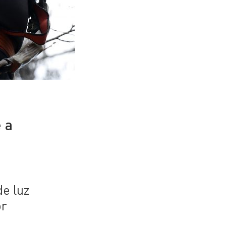
 a
de luz
or