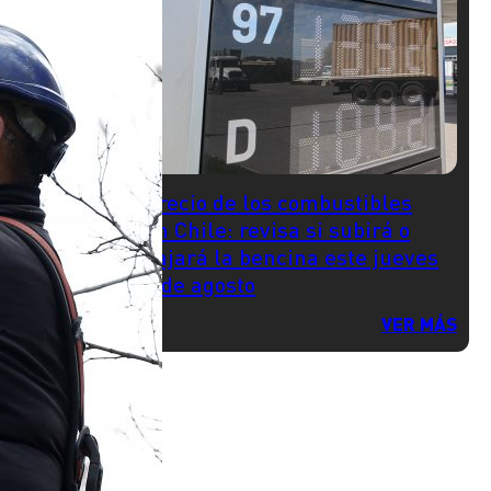
Precio de los combustibles
en Chile: revisa si subirá o
bajará la bencina este jueves
6 de agosto
VER MÁS