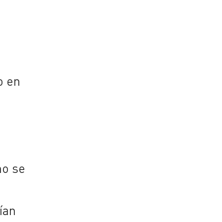
o en
no se
ían