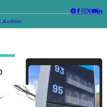
dad
Lo Último
o