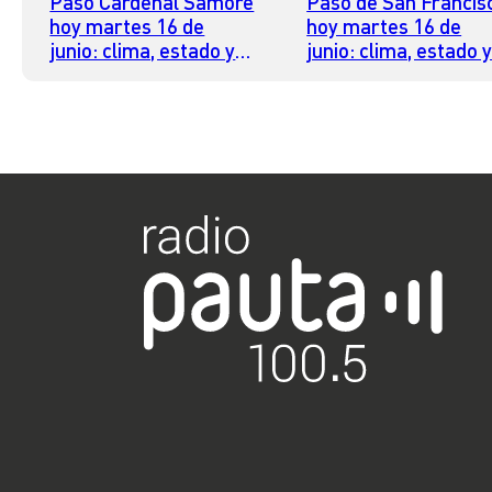
Paso Cardenal Samoré
Paso de San Francis
hoy martes 16 de
hoy martes 16 de
junio: clima, estado y
junio: clima, estado 
horario para cruzar
horario para cruzar