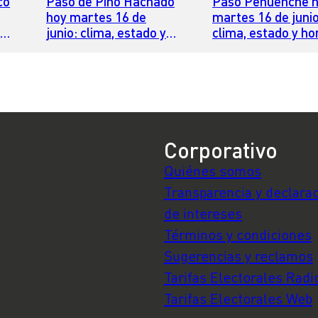
co
Paso de Pino Hachado
Paso Pehuenche 
hoy martes 16 de
martes 16 de junio
y
junio: clima, estado y
clima, estado y ho
horario para cruzar
para cruzar
Corporativo
Quiénes somos
Transparencia y declara
de intereses
Términos y condiciones
Sugerencias y reclamos
Tarifas Electorales Radi
Tarifas Electorales Web