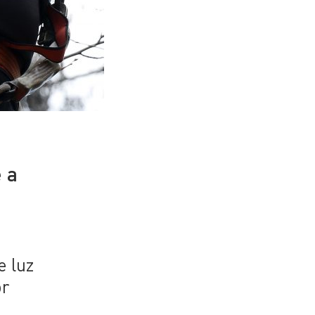
 a
e luz
or