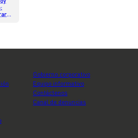
hoy
:
rario
Gobierno corporativo
ción
Equipo informativo
Contáctenos
Canal de denuncias
o