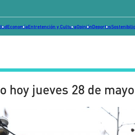
idad
Economía
Entretención y Cultura
Opinión
Deportes
Sostenibili
go hoy jueves 28 de mayo