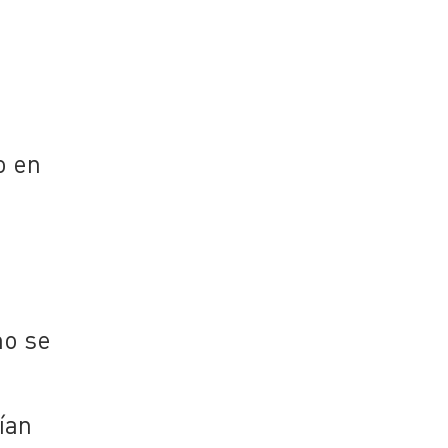
o en
no se
ían