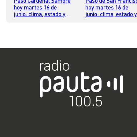
Paso Cardenal Samoré
Paso de San Francis
hoy martes 16 de
hoy martes 16 de
junio: clima, estado y
junio: clima, estado 
horario para cruzar
horario para cruzar