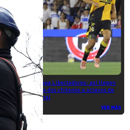
Copa Libertadores: así llegan
los dos chilenos a octavos de
final
VER MÁS