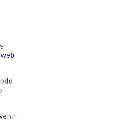
os
o web
iodo
o
venir