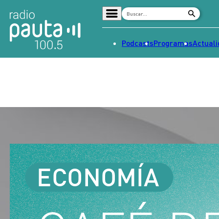
Podcasts
Programas
Actual
Home
Radio en vivo
Streaming
Señal 2
Tendencias
Dato en Pauta
Contenido Patrocinado