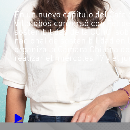
En un nuevo capítulo del Café 
Villalobos conversó con Felip
sostenibilidad de la CChC, so
nacional de sostenibilidad en 
organiza la Cámara Chilena de 
realizar el miércoles 17 y el ju