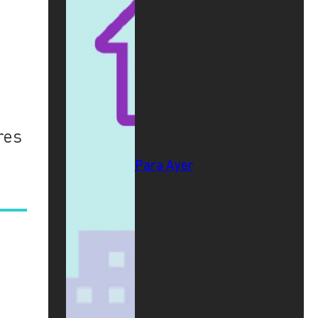
res
Para Ayer