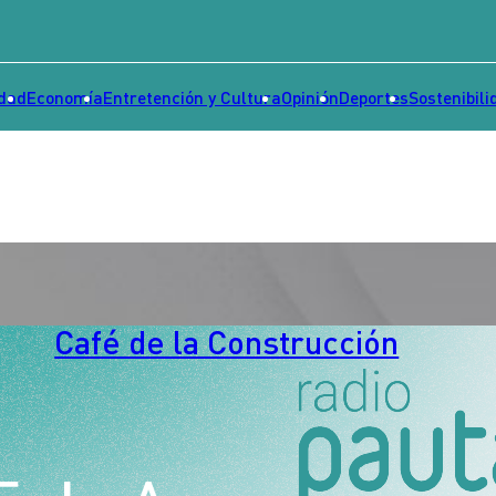
idad
Economía
Entretención y Cultura
Opinión
Deportes
Sostenibili
Café de la Construcción