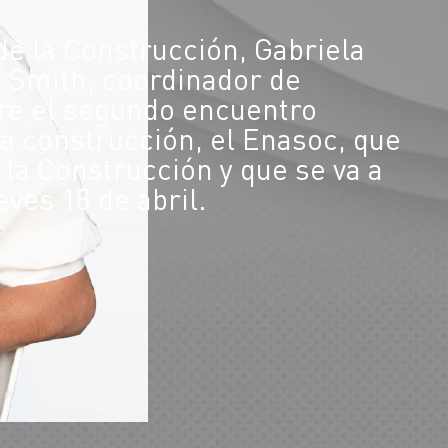
de la Construcción, Gabriela
e Smith, coordinador de
bre el segundo encuentro
la construcción, el Enasoc, que
la Construcción y que se va a
eves 18 de abril.