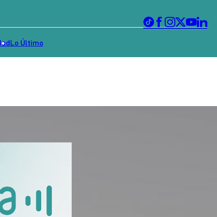
dad
Lo Último