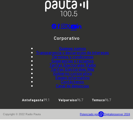
Corporativo
Quienes somos
Transparencia y declaración de intereses
Términos y condiciones
Sugerencias y reclamos
Tarifas Electorales Radio
Tarifas Electorales Web
Gobierno corporativo
Equipo informativo
Contáctenos
Canal de denuncias
Antofagasta
99.1
Valparaíso
96.7
Temuco
96.7
Copyright © 2022 Radio Pauta
Potenciado por
Digitalproserver 2024