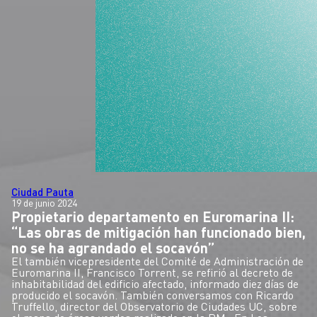
Ciudad Pauta
19 de junio 2024
Propietario departamento en Euromarina II:
“Las obras de mitigación han funcionado bien,
no se ha agrandado el socavón”
El también vicepresidente del Comité de Administración de
Euromarina II, Francisco Torrent, se refirió al decreto de
inhabitabilidad del edificio afectado, informado diez días de
producido el socavón. También conversamos con Ricardo
Truffello, director del Observatorio de Ciudades UC, sobre