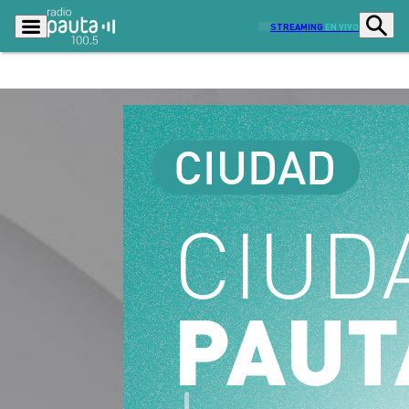
STREAMING
EN VIVO
Podcasts
Programas
Lo Último
Actualidad
Ciudad
Economía
Radio en vivo
Sostenibilidad
Tendencias
Deportes
Entretención y Cultura
Opinión
Dato en Pauta
Señal 2
Contenido Patrocinado