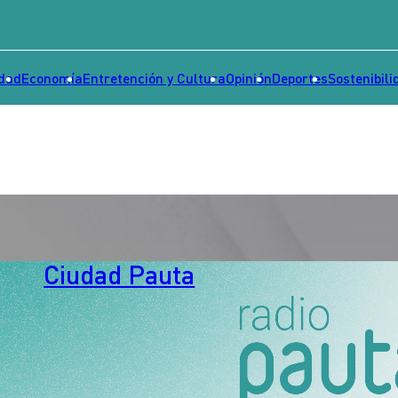
idad
Economía
Entretención y Cultura
Opinión
Deportes
Sostenibili
Ciudad Pauta