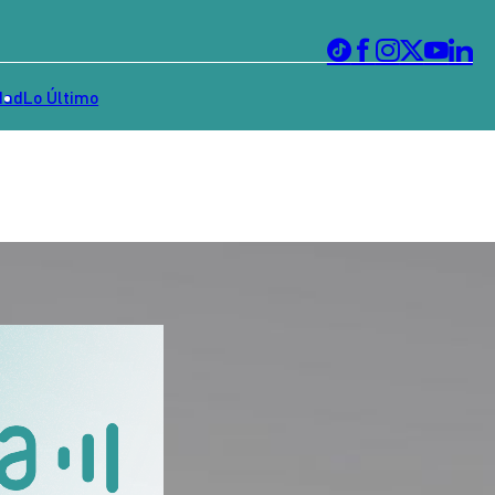
dad
Lo Último