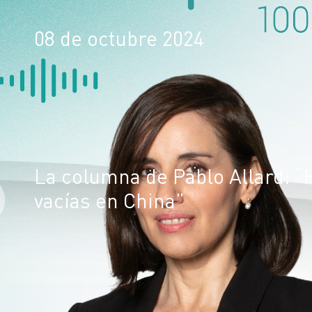
08 de octubre 2024
La columna de Pablo Allard: “
vacías en China”