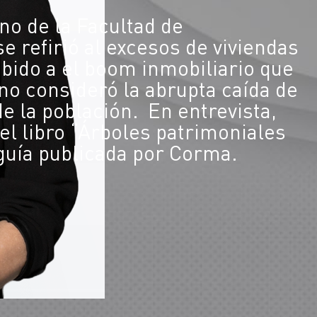
ano de la Facultad de
e refirió al excesos de viviendas
debido a el boom inmobiliario que
no consideró la abrupta caída de
de la población. En entrevista,
el libro “Árboles patrimoniales
guía publicada por Corma.