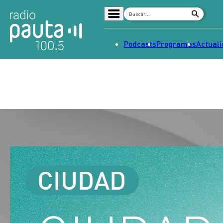
Podcasts
Programas
Actual
Home
Radio en vivo
Streaming
Señal 2
Tendencias
Dato en Pauta
Contenido Patrocinado