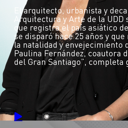
El arquitecto, urbanista y dec
Arquitectura y Arte de la UDD s
que registra el país asiático 
se disparó hace 25 años y que 
la natalidad y envejecimiento 
Paulina Fernández, coautora d
del Gran Santiago”, completa 