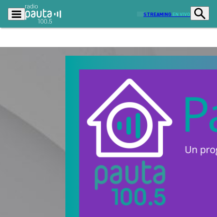
STREAMING
EN VIVO
Podcasts
Programas
Lo Último
Actualidad
Ciudad
Economía
Radio en vivo
Sostenibilidad
Tendencias
Deportes
Entretención y Cultura
Opinión
Dato en Pauta
Señal 2
Contenido Patrocinado