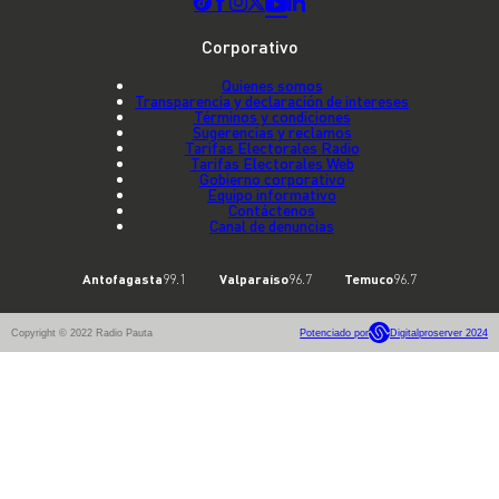
Corporativo
Quienes somos
Transparencia y declaración de intereses
Términos y condiciones
Sugerencias y reclamos
Tarifas Electorales Radio
Tarifas Electorales Web
Gobierno corporativo
Equipo informativo
Contáctenos
Canal de denuncias
Antofagasta
99.1
Valparaíso
96.7
Temuco
96.7
Copyright © 2022 Radio Pauta
Potenciado por
Digitalproserver 2024