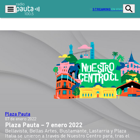
STREAMING
EN VIVO
Podcasts
Programas
Lo Último
Actualidad
Ciudad
Economía
Radio en vivo
Sostenibilidad
Tendencias
Deportes
Entretención y Cultura
Opinión
Plaza Pauta
07 de enero 2022
Dato en Pauta
Señal 2
Plaza Pauta – 7 enero 2022
Bellavista, Bellas Artes, Bustamante, Lastarria y Plaza
Contenido Patrocinado
Italia se unieron a través de Nuestro Centro para, tras el