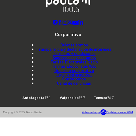
Corporativo
Quienes somos
Transparencia y declaración de intereses
Términos y condiciones
Sugerencias y reclamos
Tarifas Electorales Radio
Tarifas Electorales Web
Gobierno corporativo
Equipo informativo
Contáctenos
Canal de denuncias
Antofagasta
99.1
Valparaíso
96.7
Temuco
96.7
Copyright © 2022 Radio Pauta
Potenciado por
Digitalproserver 2024