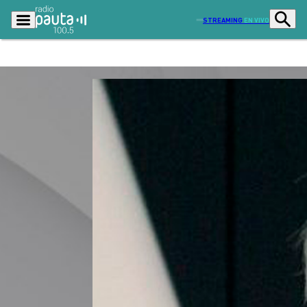
STREAMING
EN VIVO
Podcasts
Programas
Lo Último
Actualidad
Ciudad
Economía
Radio en vivo
Sostenibilidad
Tendencias
Deportes
Entretención y Cultura
Opinión
Dato en Pauta
Señal 2
Contenido Patrocinado