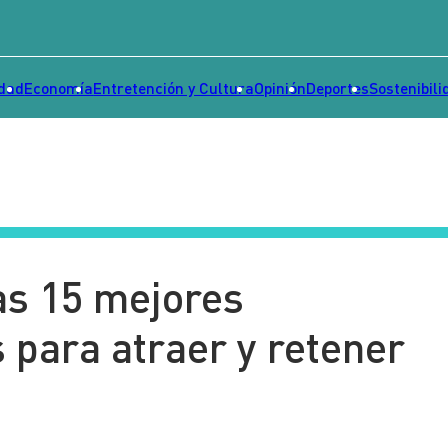
idad
Economía
Entretención y Cultura
Opinión
Deportes
Sostenibili
as 15 mejores
 para atraer y retener