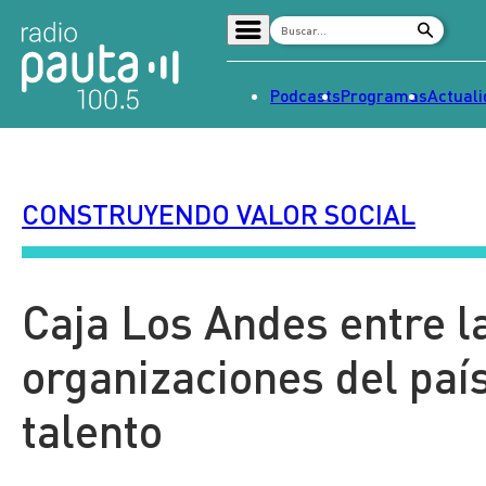
Podcasts
Programas
Actual
Home
Radio en vivo
CONSTRUYENDO VALOR SOCIAL
Streaming
Señal 2
Tendencias
Caja Los Andes entre l
Dato en Pauta
organizaciones del país
Contenido Patrocinado
talento