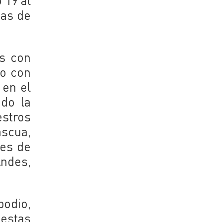
 19 al
jas de
s con
do con
 en el
do la
estros
scua,
nes de
Andes,
podio,
uestas