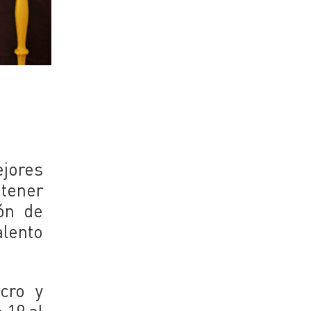
ejores
etener
ión de
alento
cro y