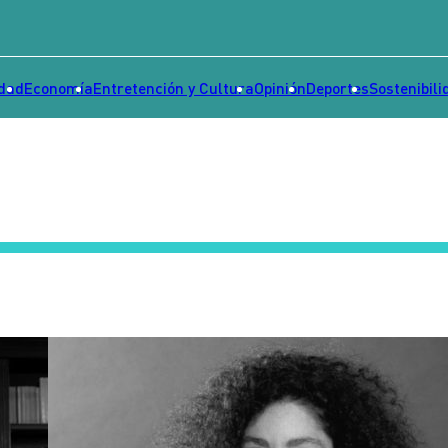
idad
Economía
Entretención y Cultura
Opinión
Deportes
Sostenibili