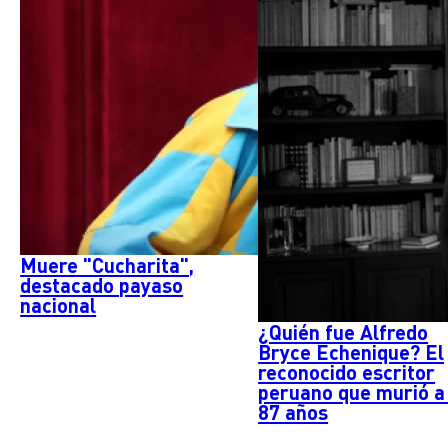
Muere "Cucharita",
destacado payaso
nacional
¿Quién fue Alfredo
Bryce Echenique? El
reconocido escritor
peruano que murió a
87 años