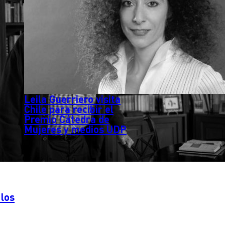
Leila Guerriero visita
Chile para recibir el
Premio Cátedra de
Mujeres y medios UDP
 los