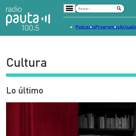
Podcasts
Programas
Actual
Home
Radio en vivo
Cultura
Streaming
Señal 2
Tendencias
Lo último
Dato en Pauta
Contenido Patrocinado