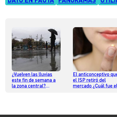
¿Vuelven las lluvias
El anticonceptivo qu
este fin de semana a
el ISP retiró del
la zona central?
mercado ¿Cuál fue e
Revisa el pronóstico
motivo de la medida
para la zona centro
sur