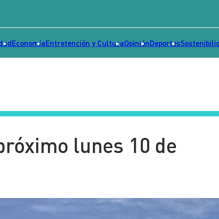
idad
Economía
Entretención y Cultura
Opinión
Deportes
Sostenibili
 próximo lunes 10 de