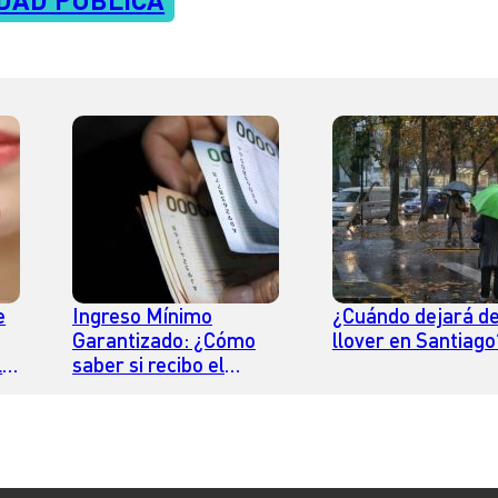
e
Ingreso Mínimo
¿Cuándo dejará d
Garantizado: ¿Cómo
llover en Santiago
l
saber si recibo el
?
pago?