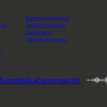
Gobierno corporativo
ción
Equipo informativo
Contáctenos
Canal de denuncias
o
SúmateALaConversación