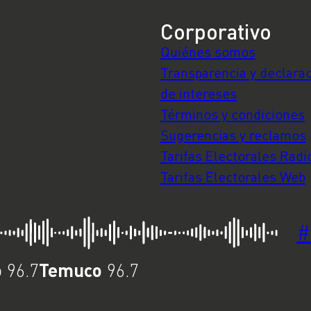
Corporativo
Quiénes somos
Transparencia y declara
de intereses
Términos y condiciones
Sugerencias y reclamos
Tarifas Electorales Radi
Tarifas Electorales Web
#
o
Temuco
96.7
96.7