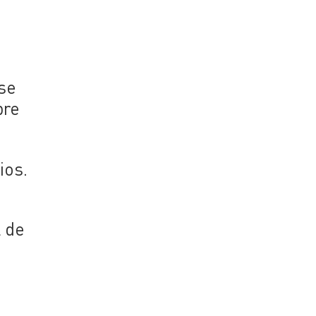
se
bre
ios.
l de