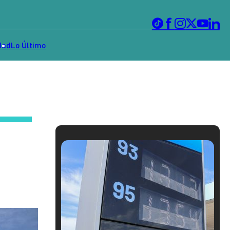
dad
Lo Último