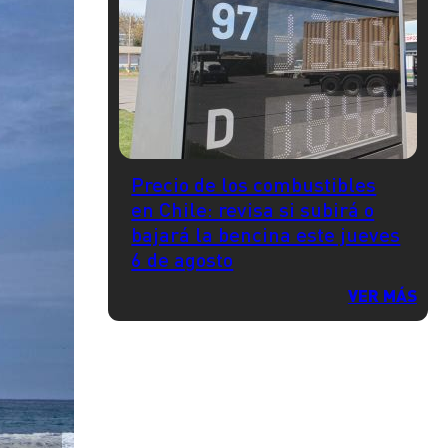
Precio de los combustibles
en Chile: revisa si subirá o
bajará la bencina este jueves
6 de agosto
VER MÁS