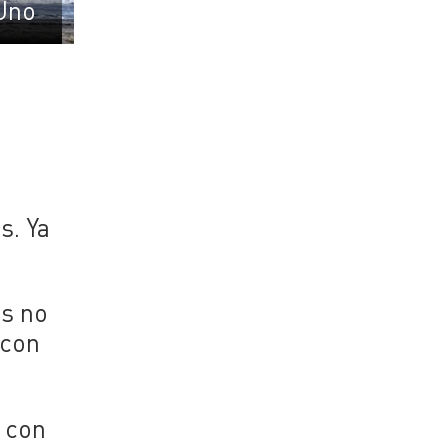
Uno
s. Ya
os no
 con
 con