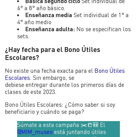
Básica segundo ciclo
Set individual de
6° a 8° año básico.
Enseñanza media
Set individual de 1° a
4° año medio
Enseñanza adulta:
No se especifican los
sets.
¿Hay fecha para el Bono Útiles
Escolares?
No existe una fecha exacta para el
Bono Útiles
Escolares
. Sin embargo, se
debiese entregar durante los primeros días de
clases de este 2023.
Bono Útiles Escolares: ¿Cómo saber si soy
beneficiario y cuándo se paga?
Súmate a esta campaña ✂️📒🎒 El
@MIM_museo
está juntando útiles