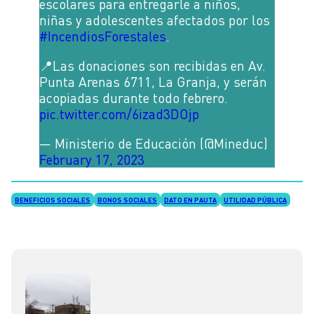
escolares para entregarle a niños,
niñas y adolescentes afectados por los
#IncendiosForestales
.
📍Las donaciones son recibidas en Av.
Punta Arenas 6711, La Granja, y serán
acopiadas durante todo febrero.
pic.twitter.com/6izad3DOjp
— Ministerio de Educación (@Mineduc)
February 17, 2023
BENEFICIOS SOCIALES
BONOS SOCIALES
DATO EN PAUTA
UTILIDAD PÚBLICA