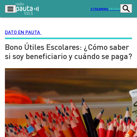
STREAMING
EN VIVO
DATO EN PAUTA
Bono Útiles Escolares: ¿Cómo saber
Podcasts
Programas
si soy beneficiario y cuándo se paga?
Lo Último
Actualidad
Ciudad
Economía
Radio en vivo
Sostenibilidad
Tendencias
Deportes
Entretención y Cultura
Opinión
Dato en Pauta
Señal 2
Contenido Patrocinado