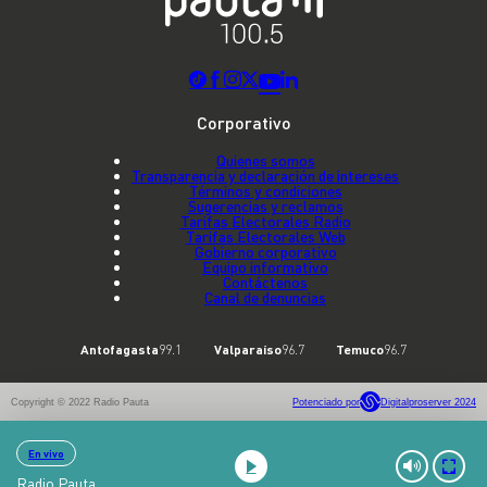
Corporativo
Quienes somos
Transparencia y declaración de intereses
Términos y condiciones
Sugerencias y reclamos
Tarifas Electorales Radio
Tarifas Electorales Web
Gobierno corporativo
Equipo informativo
Contáctenos
Canal de denuncias
Antofagasta
99.1
Valparaíso
96.7
Temuco
96.7
Copyright © 2022 Radio Pauta
Potenciado por
Digitalproserver 2024
En vivo
Radio Pauta