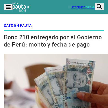
STREAMING
EN VIVO
DATO EN PAUTA
Bono 210 entregado por el Gobierno
Podcasts
Programas
de Perú: monto y fecha de pago
Lo Último
Actualidad
Ciudad
Economía
Radio en vivo
Sostenibilidad
Tendencias
Deportes
Entretención y Cultura
Opinión
Dato en Pauta
Señal 2
Contenido Patrocinado