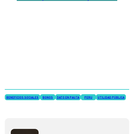
BENEFICIOS SOCIALES
BONOS
DATO EN PAUTA
PERU
UTILIDAD PÚBLICA