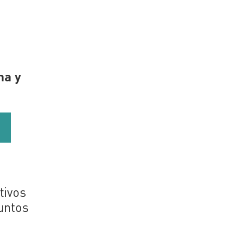
na y
tivos
untos