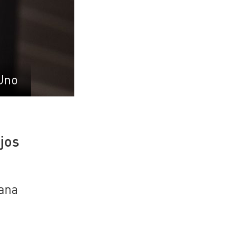
Uno
jos
ana