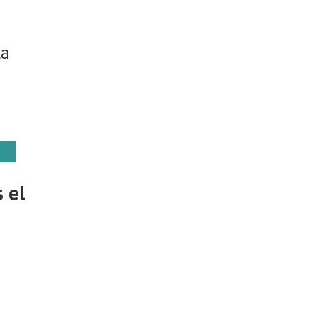
la
 el