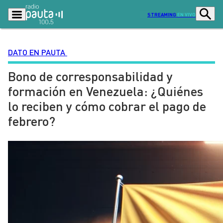
STREAMING
EN VIVO
DATO EN PAUTA
Bono de corresponsabilidad y
Podcasts
Programas
formación en Venezuela: ¿Quiénes
Lo Último
Actualidad
lo reciben y cómo cobrar el pago de
Ciudad
Economía
febrero?
Radio en vivo
Sostenibilidad
Tendencias
Deportes
Entretención y Cultura
Opinión
Dato en Pauta
Señal 2
Contenido Patrocinado