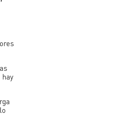
e
jores
das
e hay
arga
lo