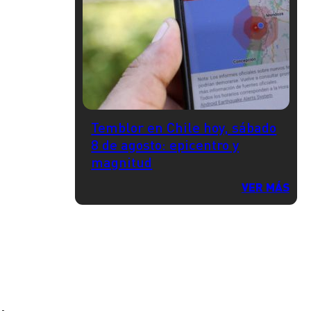
Temblor en Chile hoy, sábado
8 de agosto: epicentro y
magnitud
VER MÁS
,