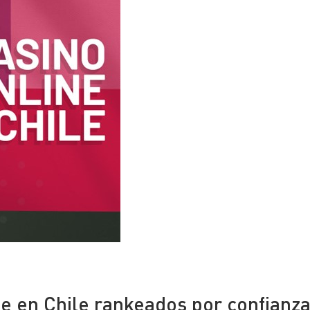
e en Chile rankeados por confianza