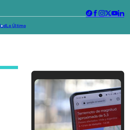
dad
Lo Último