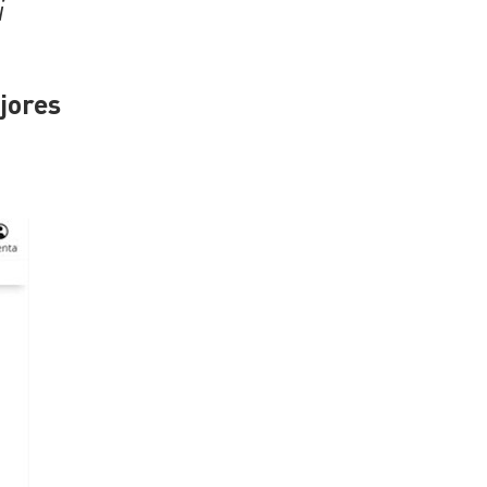
i
jores