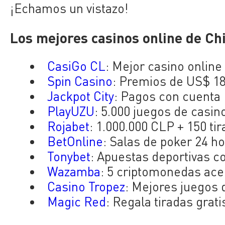
¡Echamos un vistazo!
Los mejores casinos online de Ch
CasiGo
CL
: Mejor casino online
Spin Casino
: Premios de US$ 18
Jackpot City
: Pagos con cuenta
PlayUZU
: 5.000 juegos de casin
Rojabet
: 1.000.000 CLP + 150 tir
BetOnline
: Salas de poker 24 h
Tonybet
: Apuestas deportivas c
Wazamba
: 5 criptomonedas ac
Casino Tropez
: Mejores juegos d
Magic Red
: Regala tiradas gra