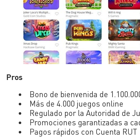
Pros
Bono de bienvenida de 1.100.000
Más de 4.000 juegos online
Regulado por la Autoridad de Ju
Promociones garantizadas a ca
Pagos rápidos con Cuenta RUT