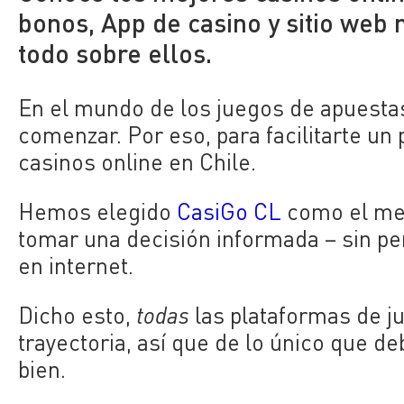
bonos, App de casino y sitio web 
todo sobre ellos.
En el mundo de los juegos de apuestas
comenzar. Por eso, para facilitarte u
casinos online en Chile.
Hemos elegido
CasiGo
CL
como el mej
tomar una decisión informada – sin pe
en internet.
Dicho esto,
todas
las plataformas de ju
trayectoria, así que de lo único que d
bien.