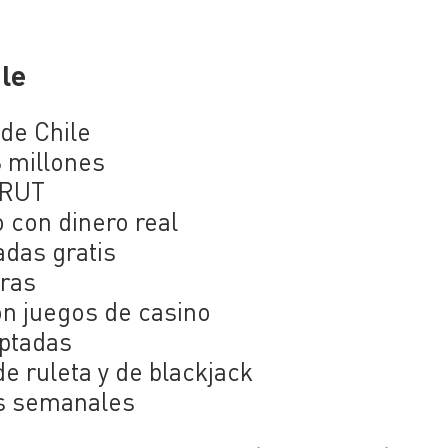
ile
 de Chile
 millones
 RUT
o con dinero real
adas gratis
oras
on juegos de casino
eptadas
e ruleta y de blackjack
tis semanales