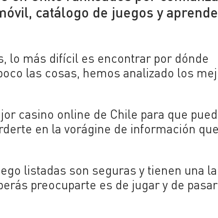
móvil, catálogo de juegos y aprend
, lo más difícil es encontrar por dónde
n poco las cosas, hemos analizado los me
or casino online de Chile para que pue
rderte en la vorágine de información qu
ego listadas son seguras y tienen una l
eberás preocuparte es de jugar y de pasar