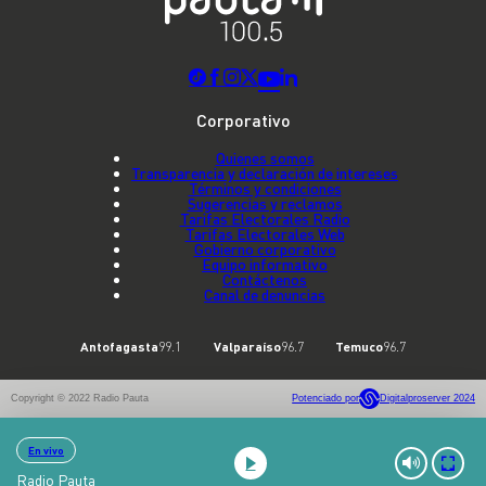
Corporativo
Quienes somos
Transparencia y declaración de intereses
Términos y condiciones
Sugerencias y reclamos
Tarifas Electorales Radio
Tarifas Electorales Web
Gobierno corporativo
Equipo informativo
Contáctenos
Canal de denuncias
Antofagasta
99.1
Valparaíso
96.7
Temuco
96.7
Copyright © 2022 Radio Pauta
Potenciado por
Digitalproserver 2024
En vivo
Radio Pauta