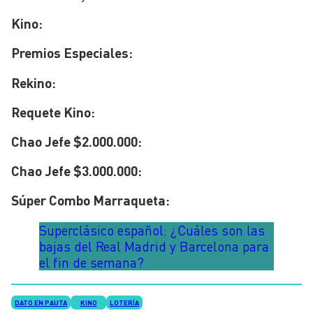
Kino:
Premios Especiales:
Rekino:
Requete Kino:
Chao Jefe $2.000.000:
Chao Jefe $3.000.000:
Súper Combo Marraqueta:
Superclásico español: ¿Cuáles son las
bajas del Real Madrid y Barcelona para
el fin de semana?
DATO EN PAUTA
KINO
LOTERÍA