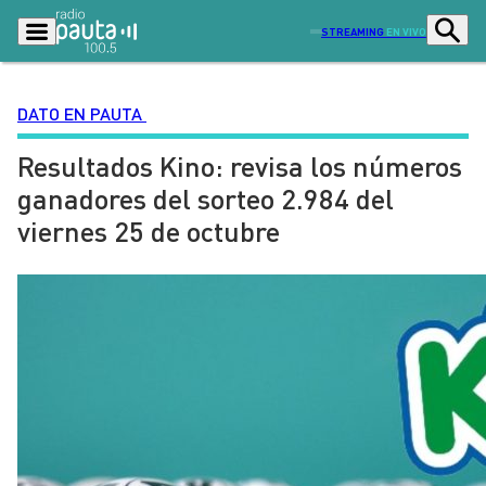
STREAMING
EN VIVO
DATO EN PAUTA
Resultados Kino: revisa los números
Podcasts
Programas
ganadores del sorteo 2.984 del
Lo Último
Actualidad
viernes 25 de octubre
Ciudad
Economía
Radio en vivo
Sostenibilidad
Tendencias
Deportes
Entretención y Cultura
Opinión
Dato en Pauta
Señal 2
Contenido Patrocinado