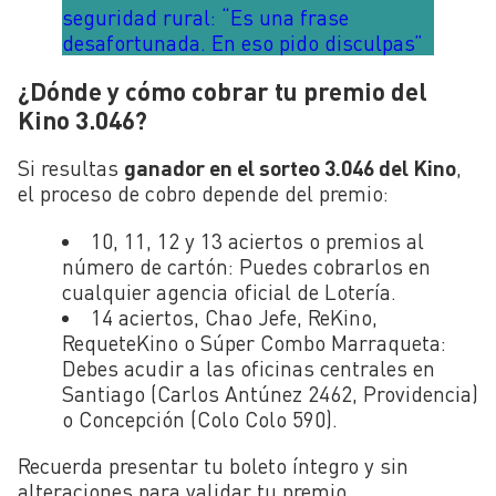
seguridad rural: “Es una frase
desafortunada. En eso pido disculpas”
¿Dónde y cómo cobrar tu premio del
Kino 3.046?
Si resultas
ganador en el sorteo 3.046 del Kino
,
el proceso de cobro depende del premio:
10, 11, 12 y 13 aciertos o premios al
número de cartón:
Puedes cobrarlos en
cualquier agencia oficial de Lotería.
14 aciertos, Chao Jefe, ReKino,
RequeteKino o Súper Combo Marraqueta:
Debes acudir a las oficinas centrales en
Santiago (Carlos Antúnez 2462, Providencia)
o Concepción (Colo Colo 590).
Recuerda presentar tu boleto íntegro y sin
alteraciones para validar tu premio.