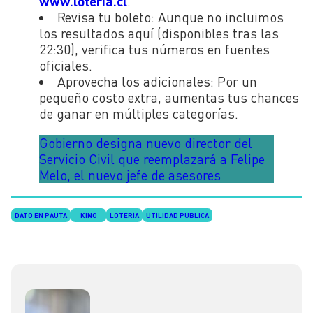
www.loteria.cl
.
Revisa tu boleto:
Aunque no incluimos
los resultados aquí (disponibles tras las
22:30), verifica tus números en fuentes
oficiales.
Aprovecha los adicionales:
Por un
pequeño costo extra, aumentas tus chances
de ganar en múltiples categorías.
Gobierno designa nuevo director del
Servicio Civil que reemplazará a Felipe
Melo, el nuevo jefe de asesores
DATO EN PAUTA
KINO
LOTERÍA
UTILIDAD PÚBLICA