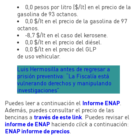
0,0 pesos por litro ($/lt) en el precio de la
gasolina de 93 octanos.
0,0 $/It en el precio de la gasolina de 97
octanos.
-8,7 $/It en el caso del kerosene.
0,0 $/It en el precio del diésel.
0,0 $/lt en el precio del GLP
de uso vehicular.
Luis Hermosilla antes de regresar a
prisión preventiva: “La Fiscalía está
vulnerando derechos y manipulando
investigaciones”
Puedes leer a continuación el
Informe ENAP
.
Además, puedes consultar el precio de las
bencinas a
través de este link
. Puedes revisar el
informe de ENAP
haciendo
click
a continuación:
ENAP informe de precios
.