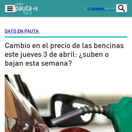
STREAMING
EN VIVO
DATO EN PAUTA
Cambio en el precio de las bencinas
Podcasts
Programas
este jueves 3 de abril: ¿suben o
Lo Último
Actualidad
bajan esta semana?
Ciudad
Economía
Radio en vivo
Sostenibilidad
Tendencias
Deportes
Entretención y Cultura
Opinión
Dato en Pauta
Señal 2
Contenido Patrocinado