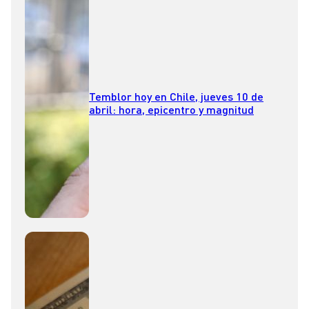
Temblor hoy en Chile, jueves 10 de
abril: hora, epicentro y magnitud