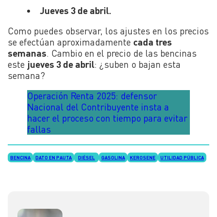
Jueves 3 de abril.
Como puedes observar, los ajustes en los precios
se efectúan aproximadamente
cada tres
semanas
. Cambio en el precio de las bencinas
este
jueves 3 de abril
: ¿suben o bajan esta
semana?
Operación Renta 2025: defensor
Nacional del Contribuyente insta a
hacer el proceso con tiempo para evitar
fallas
BENCINA
DATO EN PAUTA
DIÉSEL
GASOLINA
KEROSENE
UTILIDAD PÚBLICA